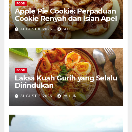
FOOD
Apple Pie Cookie: Perpaduan
Cookie Renyah dan Isian Apel
AUGUST 8, 2026
SITI
FOOD
Laksa Kuah Gurih yang Selalu
Dirindukan
AUGUST 7, 2026
PAULIN