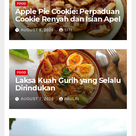
FOOD
Apple Pie Cookie: Perpaduan
Cookie Renyah dan Isian Apel
AUGUST 8, 2026
SITI
FOOD
Laksa Kuah Gurih yang Selalu
Dirindukan
AUGUST 7, 2026
PAULIN