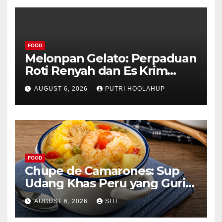
FOOD
Melonpan Gelato: Perpaduan
Roti Renyah dan Es Krim
Lembut yang Menggoda
AUGUST 6, 2026
PUTRI HOOLAHUP
FOOD
Chupe de Camarones: Sup
Udang Khas Peru yang Gurih
Lezat
AUGUST 6, 2026
SITI