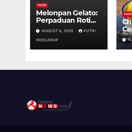
FOOD
Melonpan Gelato:
FOO
Perpaduan Roti
Ch
Renyah dan Es
Ca
AUGUST 6, 2026
PUTRI
Krim Lembut yang
Ud
A
Menggoda
HOOLAHUP
ya