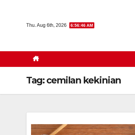
Skip
to
content
Thu. Aug 6th, 2026
6:56:47 AM
Tag:
cemilan kekinian