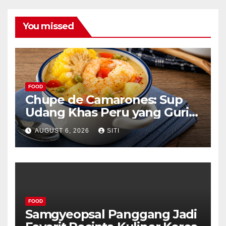
You missed
FOOD
Chupe de Camarones: Sup
Udang Khas Peru yang Gurih
Lezat
AUGUST 6, 2026
SITI
FOOD
Samgyeopsal Panggang Jadi