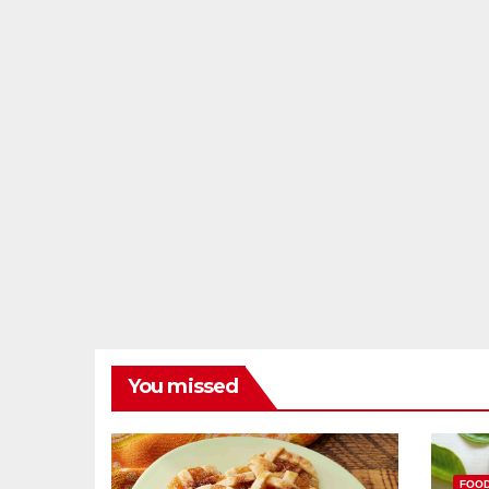
You missed
FOO