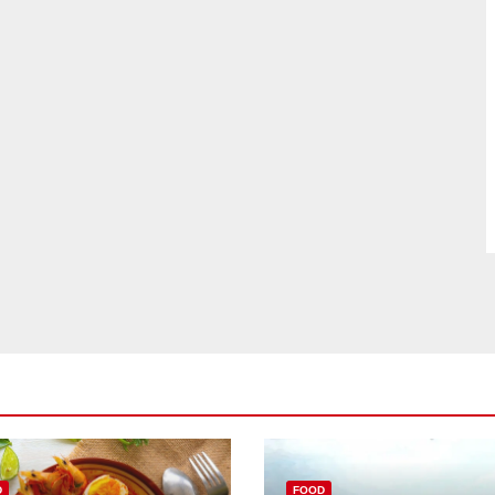
D
FOOD