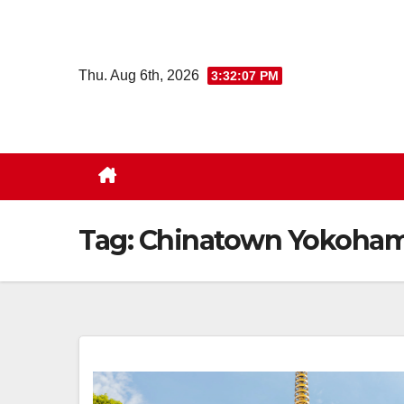
Skip
to
content
Thu. Aug 6th, 2026
3:32:07 PM
Tag:
Chinatown Yokoha