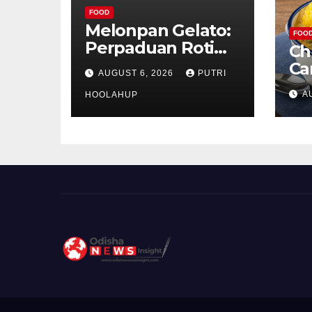
FOOD
Melonpan Gelato:
FOO
Perpaduan Roti
Ch
Renyah dan Es
Ca
AUGUST 6, 2026
PUTRI
Krim Lembut yang
Ud
A
Menggoda
HOOLAHUP
ya