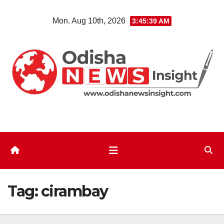
Skip
Mon. Aug 10th, 2026
3:45:40 AM
to
content
Tag:
cirambay