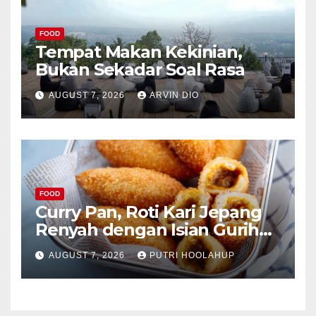
FOOD
Tempat Makan Kekinian,
Bukan Sekadar Soal Rasa
AUGUST 7, 2026
ARVIN DIO
FOOD
Curry Pan, Roti Kari Jepang
Renyah dengan Isian Gurih
Menggoda
AUGUST 7, 2026
PUTRI HOOLAHUP