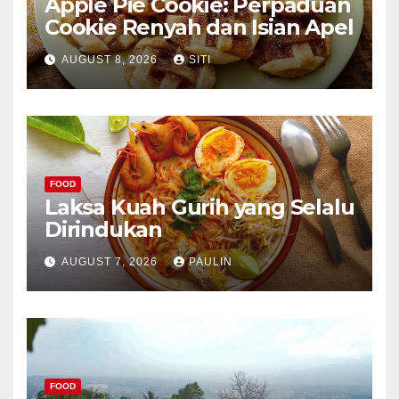
Apple Pie Cookie: Perpaduan
Cookie Renyah dan Isian Apel
AUGUST 8, 2026
SITI
FOOD
Laksa Kuah Gurih yang Selalu
Dirindukan
AUGUST 7, 2026
PAULIN
FOOD