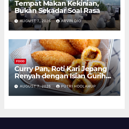
Tempat Makan Kekinian,
Bukan Sekadar Soal Rasa
AUGUST 7, 2026
ARVIN DIO
FOOD
Curry Pan, Roti Kari Jepang
Renyah dengan Isian Gurih
Menggoda
AUGUST 7, 2026
PUTRI HOOLAHUP