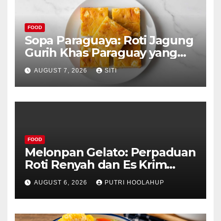
FOOD
Sopa Paraguaya: Roti Jagung
Gurih Khas Paraguay yang
Unik
AUGUST 7, 2026
SITI
FOOD
Melonpan Gelato: Perpaduan
Roti Renyah dan Es Krim
Lembut yang Menggoda
AUGUST 6, 2026
PUTRI HOOLAHUP