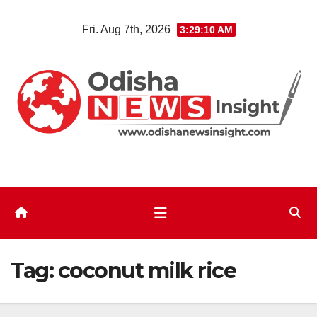
Skip
Fri. Aug 7th, 2026
3:29:11 AM
to
content
Tag:
coconut milk rice