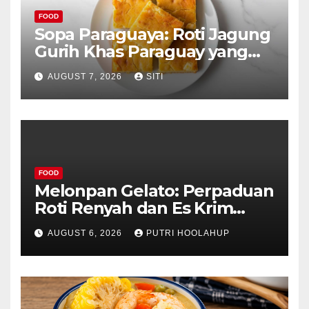
FOOD
Sopa Paraguaya: Roti Jagung
Gurih Khas Paraguay yang
Unik
AUGUST 7, 2026
SITI
FOOD
Melonpan Gelato: Perpaduan
Roti Renyah dan Es Krim
Lembut yang Menggoda
AUGUST 6, 2026
PUTRI HOOLAHUP