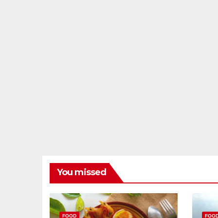
You missed
FOOD
FOO