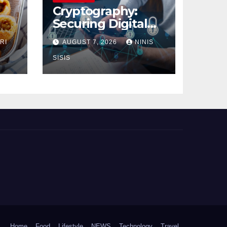
Cryptography:
Securing Digital
Communication
RI
AUGUST 7, 2026
NINIS
SISIS
Home
Food
Lifestyle
NEWS
Technology
Travel