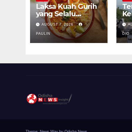
Laksa Kuah Gurih
Te
yang Selalu
Ke
Dirindukan
Se
AUGUST 7, 2026
A
PAULIN
DIO
Theme: News Way by
Odisha News
.