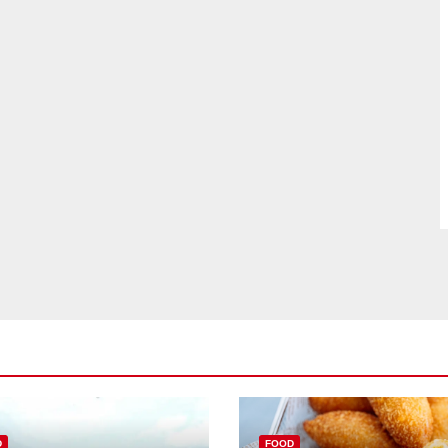
D
FOOD