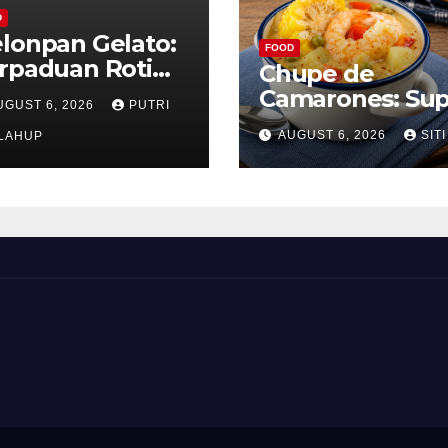
D
lonpan Gelato:
FOOD
rpaduan Roti
Chupe de
nyah dan Es
Camarones: Su
UGUST 6, 2026
PUTRI
im Lembut yang
Udang Khas Pe
AUGUST 6, 2026
SITI
nggoda
LAHUP
yang Gurih Leza