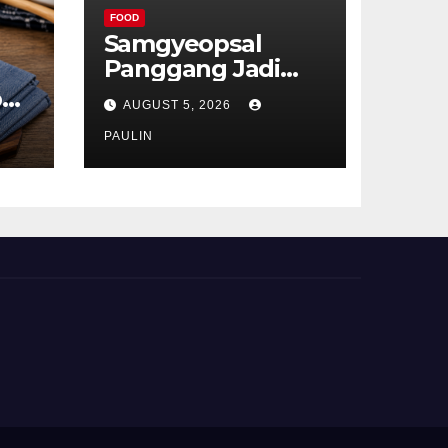
FOOD
Samgyeopsal
Panggang Jadi
Favorit Pecinta
p
AUGUST 5, 2026
Kuliner Korea
ru
PAULIN
t