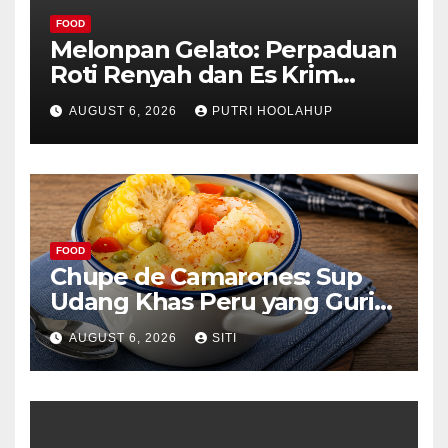
FOOD
Melonpan Gelato: Perpaduan
Roti Renyah dan Es Krim
Lembut yang Menggoda
AUGUST 6, 2026
PUTRI HOOLAHUP
FOOD
Chupe de Camarones: Sup
Udang Khas Peru yang Gurih
Lezat
AUGUST 6, 2026
SITI