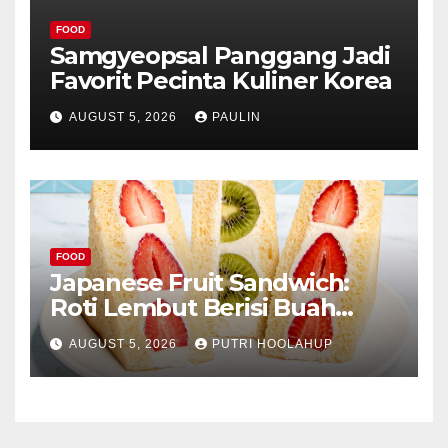
FOOD
Samgyeopsal Panggang Jadi
Favorit Pecinta Kuliner Korea
AUGUST 5, 2026
PAULIN
FOOD
Japanese Fruit Sandwich:
Roti Lembut Berisi Buah
Segar yang Memikat Selera
AUGUST 5, 2026
PUTRI HOOLAHUP