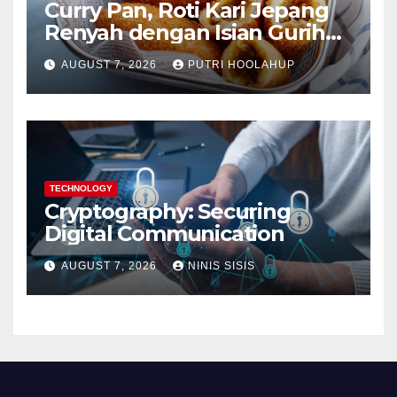
Curry Pan, Roti Kari Jepang
Renyah dengan Isian Gurih
Menggoda
AUGUST 7, 2026
PUTRI HOOLAHUP
TECHNOLOGY
Cryptography: Securing
Digital Communication
AUGUST 7, 2026
NINIS SISIS