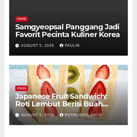
FOOD
Samgyeopsal Panggang Jadi
Favorit Pecinta Kuliner Korea
AUGUST 5, 2026
PAULIN
FOOD
Japanese Fruit Sandwich:
Roti Lembut Berisi Buah
Segar yang Memikat Selera
AUGUST 5, 2026
PUTRI HOOLAHUP