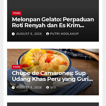
FOOD
Melonpan Gelato: Perpaduan
Roti Renyah dan Es Krim
Lembut yang Menggoda
AUGUST 6, 2026
PUTRI HOOLAHUP
FOOD
Chupe de Camarones: Sup
Udang Khas Peru yang Gurih
Lezat
AUGUST 6, 2026
SITI