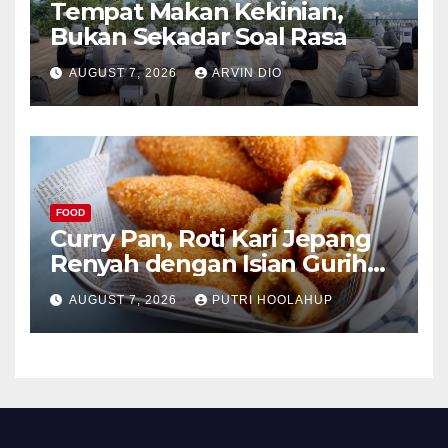
Tempat Makan Kekinian,
Bukan Sekadar Soal Rasa
AUGUST 7, 2026
ARVIN DIO
FOOD
Curry Pan, Roti Kari Jepang
Renyah dengan Isian Gurih
Menggoda
AUGUST 7, 2026
PUTRI HOOLAHUP