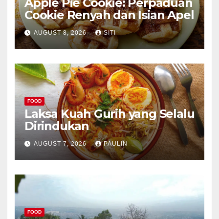
Apple Pie Cookie: Perpaduan
Cookie Renyah dan Isian Apel
AUGUST 8, 2026
SITI
FOOD
Laksa Kuah Gurih yang Selalu
Dirindukan
AUGUST 7, 2026
PAULIN
FOOD