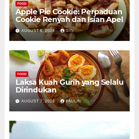
FOOD
Apple Pie Cookie: Perpaduan
Cookie Renyah dan Isian Apel
AUGUST 8, 2026
SITI
FOOD
Laksa Kuah Gurih yang Selalu
Dirindukan
AUGUST 7, 2026
PAULIN