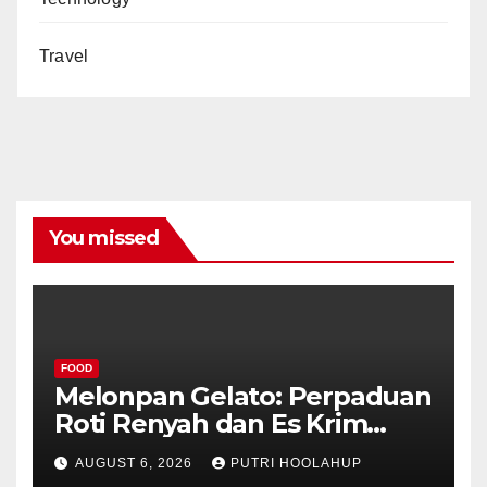
Travel
You missed
FOOD
Melonpan Gelato: Perpaduan
Roti Renyah dan Es Krim
Lembut yang Menggoda
AUGUST 6, 2026
PUTRI HOOLAHUP