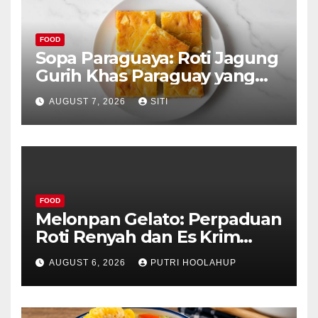
FOOD
Sopa Paraguaya: Roti Jagung
Gurih Khas Paraguay yang
Unik
AUGUST 7, 2026
SITI
FOOD
Melonpan Gelato: Perpaduan
Roti Renyah dan Es Krim
Lembut yang Menggoda
AUGUST 6, 2026
PUTRI HOOLAHUP