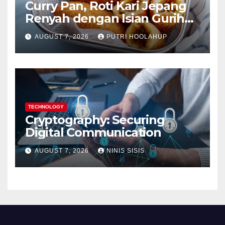
Curry Pan, Roti Kari Jepang
Renyah dengan Isian Gurih
Menggoda
AUGUST 7, 2026
PUTRI HOOLAHUP
TECHNOLOGY
Cryptography: Securing
Digital Communication
AUGUST 7, 2026
NINIS SISIS