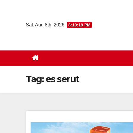
Skip
to
content
Sat. Aug 8th, 2026
8:10:20 PM
Tag:
es serut