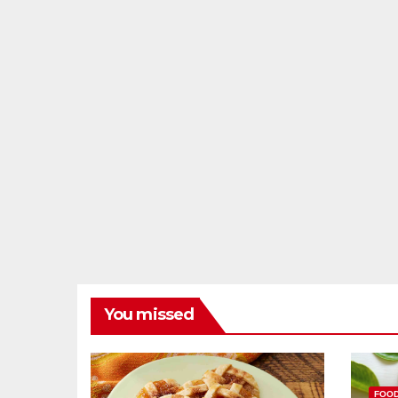
You missed
FOO