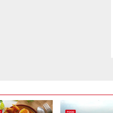
D
FOOD