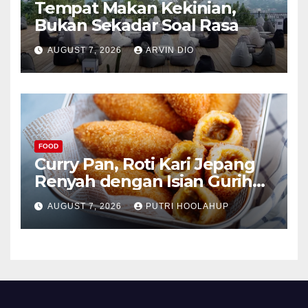
Tempat Makan Kekinian,
Bukan Sekadar Soal Rasa
AUGUST 7, 2026
ARVIN DIO
FOOD
Curry Pan, Roti Kari Jepang
Renyah dengan Isian Gurih
Menggoda
AUGUST 7, 2026
PUTRI HOOLAHUP