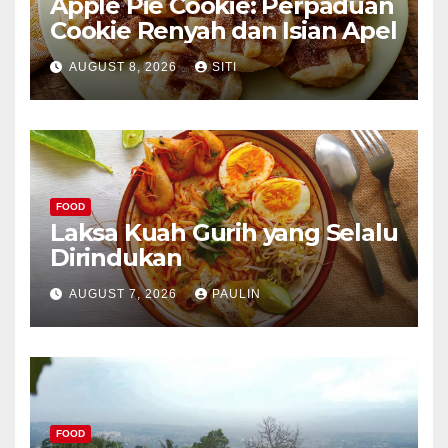
Apple Pie Cookie: Perpaduan
Cookie Renyah dan Isian Apel
AUGUST 8, 2026
SITI
FOOD
Laksa Kuah Gurih yang Selalu
Dirindukan
AUGUST 7, 2026
PAULIN
FOOD