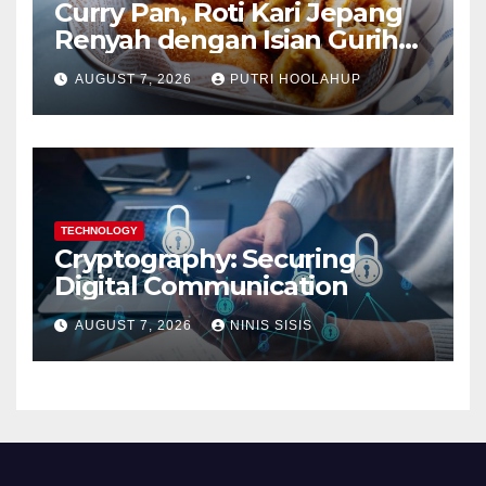
Curry Pan, Roti Kari Jepang
Renyah dengan Isian Gurih
Menggoda
AUGUST 7, 2026
PUTRI HOOLAHUP
TECHNOLOGY
Cryptography: Securing
Digital Communication
AUGUST 7, 2026
NINIS SISIS