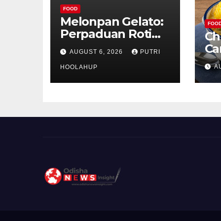
FOOD
Melonpan Gelato:
FOO
Perpaduan Roti
Ch
Renyah dan Es
Ca
AUGUST 6, 2026
PUTRI
Krim Lembut yang
Ud
A
Menggoda
HOOLAHUP
ya