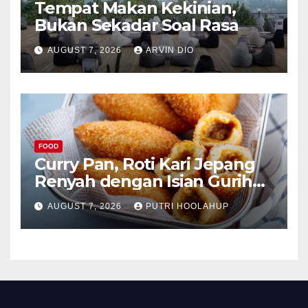
Tempat Makan Kekinian,
Bukan Sekadar Soal Rasa
AUGUST 7, 2026
ARVIN DIO
FOOD
Curry Pan, Roti Kari Jepang
Renyah dengan Isian Gurih
Menggoda
AUGUST 7, 2026
PUTRI HOOLAHUP