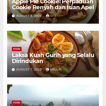
Apple Pie Cookie: Perpaduan
Cookie Renyah dan Isian Apel
AUGUST 8, 2026
SITI
FOOD
Laksa Kuah Gurih yang Selalu
Dirindukan
AUGUST 7, 2026
PAULIN
FOOD