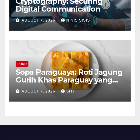
Cryptography: Securing
Digital Communication
AUGUST 7, 2026
NINIS SISIS
FOOD
Sopa Paraguaya: Roti Jagung
Gurih Khas Paraguay yang
Unik
AUGUST 7, 2026
SITI