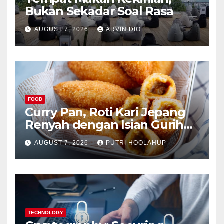
Bukan Sekadar Soal Rasa
AUGUST 7, 2026
ARVIN DIO
FOOD
Curry Pan, Roti Kari Jepang
Renyah dengan Isian Gurih
Menggoda
AUGUST 7, 2026
PUTRI HOOLAHUP
TECHNOLOGY