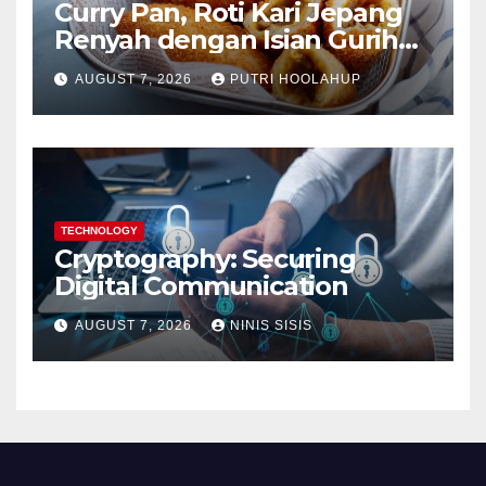
Curry Pan, Roti Kari Jepang
Renyah dengan Isian Gurih
Menggoda
AUGUST 7, 2026
PUTRI HOOLAHUP
TECHNOLOGY
Cryptography: Securing
Digital Communication
AUGUST 7, 2026
NINIS SISIS