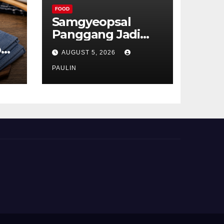
FOOD
Samgyeopsal
Panggang Jadi
Favorit Pecinta
p
AUGUST 5, 2026
Kuliner Korea
ru
PAULIN
t