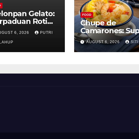
D
lonpan Gelato:
FOOD
rpaduan Roti
Chupe de
nyah dan Es
Camarones: Su
UGUST 6, 2026
PUTRI
im Lembut yang
Udang Khas Pe
AUGUST 6, 2026
SITI
nggoda
LAHUP
yang Gurih Leza