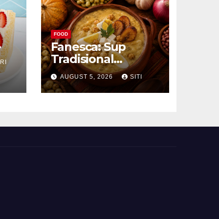
FOOD
Fanesca: Sup
Tradisional
RI
g
Ekuador yang
AUGUST 5, 2026
SITI
Kaya Bahan dan
Rasa