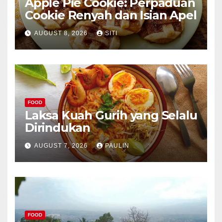
Apple Pie Cookie: Perpaduan
Cookie Renyah dan Isian Apel
AUGUST 8, 2026
SITI
FOOD
Laksa Kuah Gurih yang Selalu
Dirindukan
AUGUST 7, 2026
PAULIN
FOOD