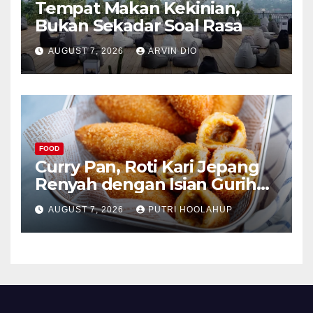
Tempat Makan Kekinian,
Bukan Sekadar Soal Rasa
AUGUST 7, 2026
ARVIN DIO
FOOD
Curry Pan, Roti Kari Jepang
Renyah dengan Isian Gurih
Menggoda
AUGUST 7, 2026
PUTRI HOOLAHUP