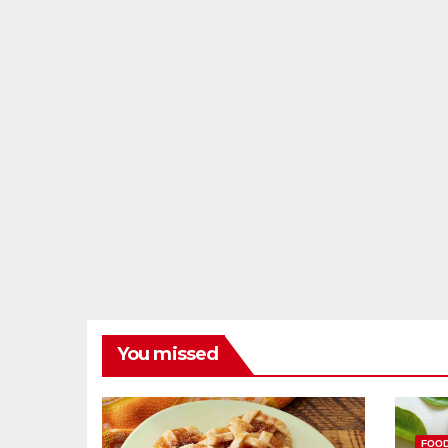
You missed
FOO