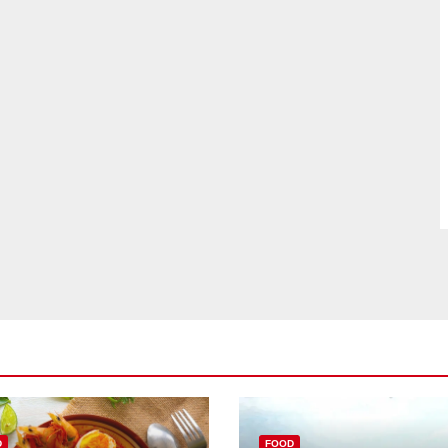
D
FOOD