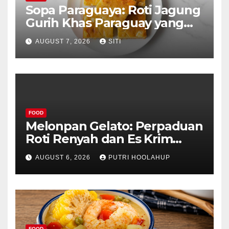
Sopa Paraguaya: Roti Jagung
Gurih Khas Paraguay yang
Unik
AUGUST 7, 2026
SITI
FOOD
Melonpan Gelato: Perpaduan
Roti Renyah dan Es Krim
Lembut yang Menggoda
AUGUST 6, 2026
PUTRI HOOLAHUP
FOOD