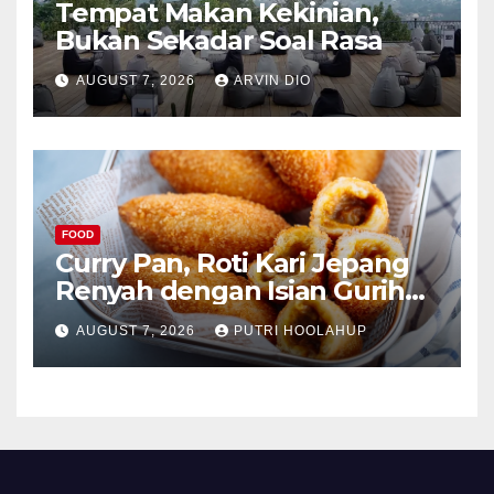
Tempat Makan Kekinian,
Bukan Sekadar Soal Rasa
AUGUST 7, 2026
ARVIN DIO
FOOD
Curry Pan, Roti Kari Jepang
Renyah dengan Isian Gurih
Menggoda
AUGUST 7, 2026
PUTRI HOOLAHUP