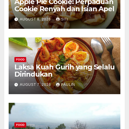
Apple Pie Cookie: Perpaduan
Cookie Renyah dan Isian Apel
AUGUST 8, 2026
SITI
FOOD
Laksa Kuah Gurih yang Selalu
Dirindukan
AUGUST 7, 2026
PAULIN
FOOD