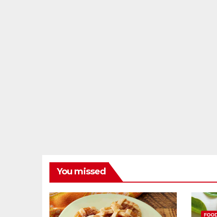
You missed
FOO