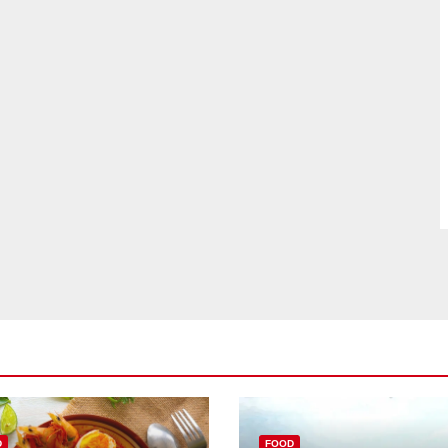
D
FOOD