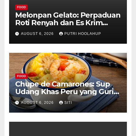
FOOD
Melonpan Gelato: Perpaduan
Roti Renyah dan Es Krim
Lembut yang Menggoda
AUGUST 6, 2026
PUTRI HOOLAHUP
FOOD
Chupe de Camarones: Sup
Udang Khas Peru yang Gurih
Lezat
AUGUST 6, 2026
SITI