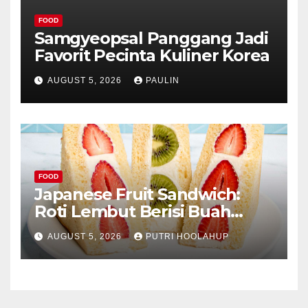
FOOD
Samgyeopsal Panggang Jadi
Favorit Pecinta Kuliner Korea
AUGUST 5, 2026
PAULIN
FOOD
Japanese Fruit Sandwich:
Roti Lembut Berisi Buah
Segar yang Memikat Selera
AUGUST 5, 2026
PUTRI HOOLAHUP