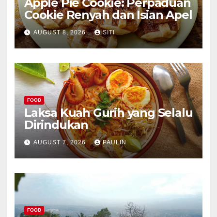
Apple Pie Cookie: Perpaduan
Cookie Renyah dan Isian Apel
AUGUST 8, 2026
SITI
FOOD
Laksa Kuah Gurih yang Selalu
Dirindukan
AUGUST 7, 2026
PAULIN
FOOD