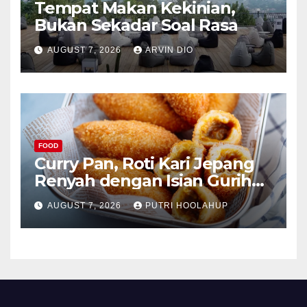
Tempat Makan Kekinian,
Bukan Sekadar Soal Rasa
AUGUST 7, 2026
ARVIN DIO
FOOD
Curry Pan, Roti Kari Jepang
Renyah dengan Isian Gurih
Menggoda
AUGUST 7, 2026
PUTRI HOOLAHUP