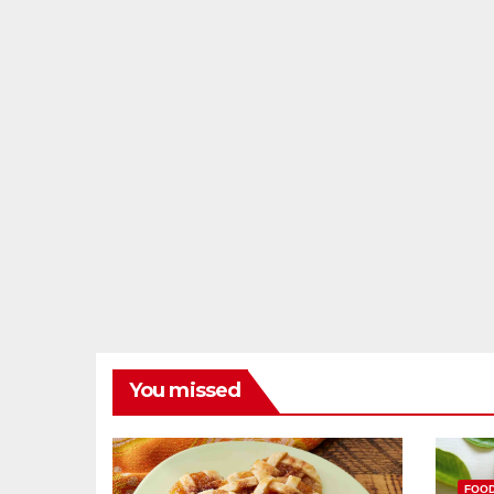
You missed
FOO