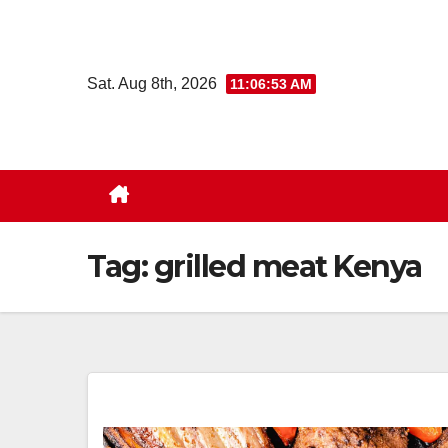
Skip
to
content
Sat. Aug 8th, 2026
11:06:54 AM
Tag:
grilled meat Kenya