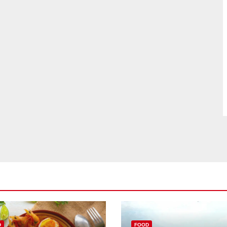
D
FOOD