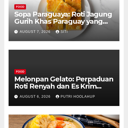
FOOD
Sopa Paraguaya: Roti Jagung
Gurih Khas Paraguay yang
Unik
AUGUST 7, 2026
SITI
FOOD
Melonpan Gelato: Perpaduan
Roti Renyah dan Es Krim
Lembut yang Menggoda
AUGUST 6, 2026
PUTRI HOOLAHUP