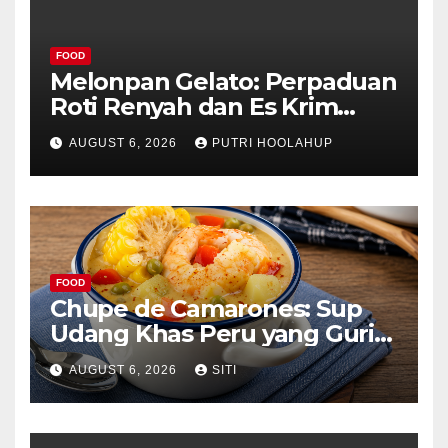
FOOD
Melonpan Gelato: Perpaduan
Roti Renyah dan Es Krim
Lembut yang Menggoda
AUGUST 6, 2026
PUTRI HOOLAHUP
FOOD
Chupe de Camarones: Sup
Udang Khas Peru yang Gurih
Lezat
AUGUST 6, 2026
SITI