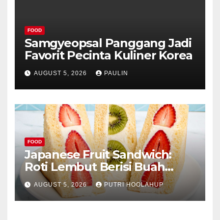
FOOD
Samgyeopsal Panggang Jadi
Favorit Pecinta Kuliner Korea
AUGUST 5, 2026
PAULIN
FOOD
Japanese Fruit Sandwich:
Roti Lembut Berisi Buah
Segar yang Memikat Selera
AUGUST 5, 2026
PUTRI HOOLAHUP