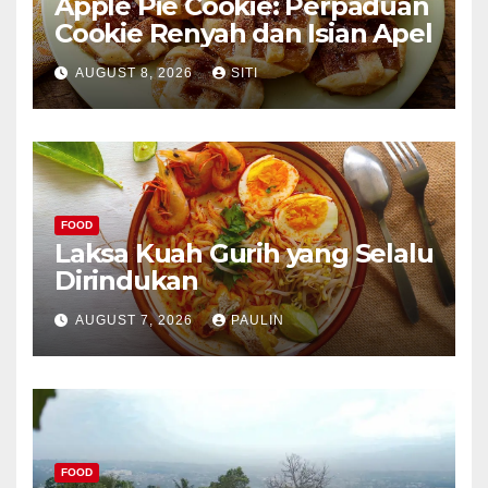
Apple Pie Cookie: Perpaduan
Cookie Renyah dan Isian Apel
AUGUST 8, 2026
SITI
FOOD
Laksa Kuah Gurih yang Selalu
Dirindukan
AUGUST 7, 2026
PAULIN
FOOD