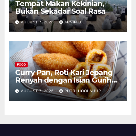
Tempat Makan Kekinian,
Bukan Sekadar Soal Rasa
AUGUST 7, 2026
ARVIN DIO
FOOD
Curry Pan, Roti Kari Jepang
Renyah dengan Isian Gurih
Menggoda
AUGUST 7, 2026
PUTRI HOOLAHUP