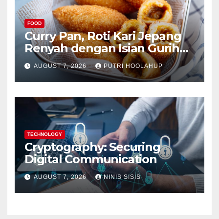
FOOD
Curry Pan, Roti Kari Jepang
Renyah dengan Isian Gurih
Menggoda
AUGUST 7, 2026
PUTRI HOOLAHUP
TECHNOLOGY
Cryptography: Securing
Digital Communication
AUGUST 7, 2026
NINIS SISIS