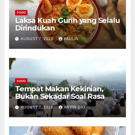
FOOD
Laksa Kuah Gurih yang Selalu
Dirindukan
AUGUST 7, 2026
PAULIN
FOOD
Tempat Makan Kekinian,
Bukan Sekadar Soal Rasa
AUGUST 7, 2026
ARVIN DIO