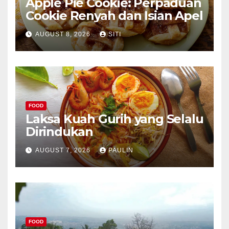
Apple Pie Cookie: Perpaduan
Cookie Renyah dan Isian Apel
AUGUST 8, 2026
SITI
FOOD
Laksa Kuah Gurih yang Selalu
Dirindukan
AUGUST 7, 2026
PAULIN
FOOD