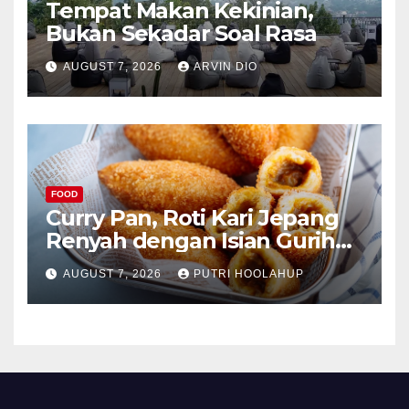
Tempat Makan Kekinian,
Bukan Sekadar Soal Rasa
AUGUST 7, 2026
ARVIN DIO
FOOD
Curry Pan, Roti Kari Jepang
Renyah dengan Isian Gurih
Menggoda
AUGUST 7, 2026
PUTRI HOOLAHUP