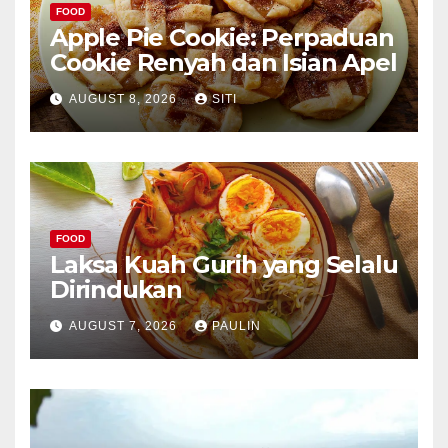
FOOD
Apple Pie Cookie: Perpaduan
Cookie Renyah dan Isian Apel
AUGUST 8, 2026
SITI
FOOD
Laksa Kuah Gurih yang Selalu
Dirindukan
AUGUST 7, 2026
PAULIN