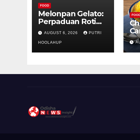
FOOD
Melonpan Gelato:
FOO
Perpaduan Roti
Ch
Renyah dan Es
Ca
AUGUST 6, 2026
PUTRI
Krim Lembut yang
Ud
A
Menggoda
HOOLAHUP
ya