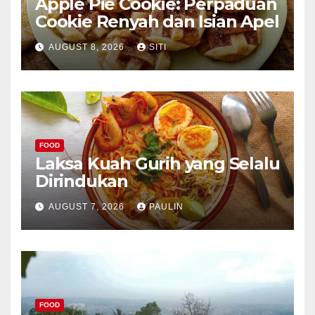
Apple Pie Cookie: Perpaduan
Cookie Renyah dan Isian Apel
AUGUST 8, 2026
SITI
FOOD
Laksa Kuah Gurih yang Selalu
Dirindukan
AUGUST 7, 2026
PAULIN
FOOD