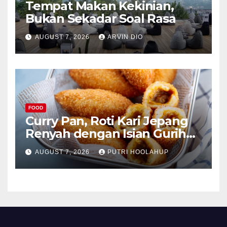
Tempat Makan Kekinian,
Bukan Sekadar Soal Rasa
AUGUST 7, 2026
ARVIN DIO
FOOD
Curry Pan, Roti Kari Jepang
Renyah dengan Isian Gurih
Menggoda
AUGUST 7, 2026
PUTRI HOOLAHUP