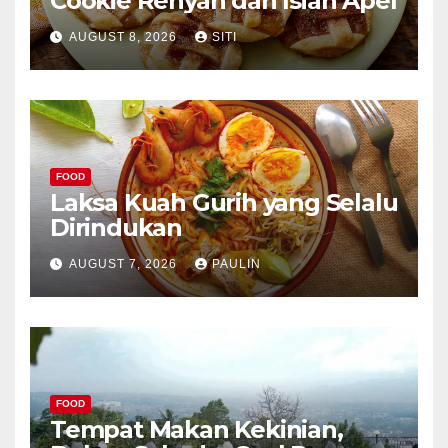
Cookie Renyah dan Isian Apel
AUGUST 8, 2026
SITI
FOOD
Laksa Kuah Gurih yang Selalu
Dirindukan
AUGUST 7, 2026
PAULIN
FOOD
Tempat Makan Kekinian,