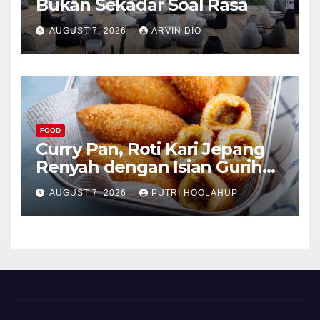
Bukan Sekadar Soal Rasa
AUGUST 7, 2026
ARVIN DIO
FOOD
Curry Pan, Roti Kari Jepang
Renyah dengan Isian Gurih
Menggoda
AUGUST 7, 2026
PUTRI HOOLAHUP