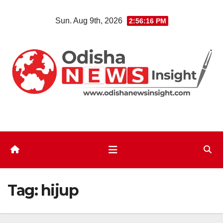
Skip
Sun. Aug 9th, 2026
2:56:17 PM
to
content
Tag:
hijup