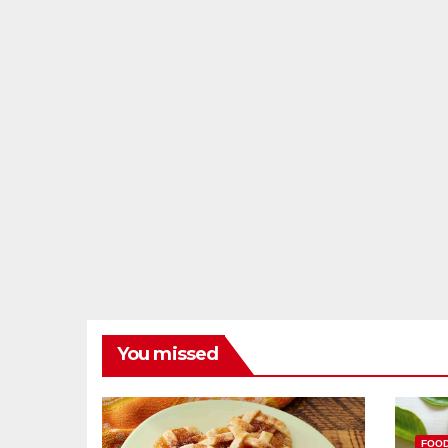
You missed
FOO