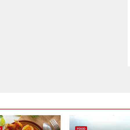
D
FOOD