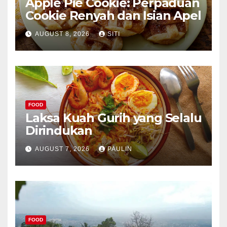
Apple Pie Cookie: Perpaduan
Cookie Renyah dan Isian Apel
AUGUST 8, 2026
SITI
FOOD
Laksa Kuah Gurih yang Selalu
Dirindukan
AUGUST 7, 2026
PAULIN
FOOD