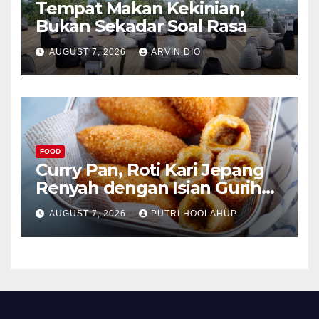
Tempat Makan Kekinian,
Bukan Sekadar Soal Rasa
AUGUST 7, 2026
ARVIN DIO
FOOD
Curry Pan, Roti Kari Jepang
Renyah dengan Isian Gurih
Menggoda
AUGUST 7, 2026
PUTRI HOOLAHUP