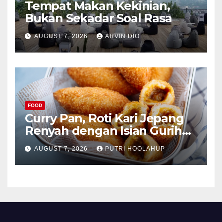
Tempat Makan Kekinian,
Bukan Sekadar Soal Rasa
AUGUST 7, 2026
ARVIN DIO
FOOD
Curry Pan, Roti Kari Jepang
Renyah dengan Isian Gurih
Menggoda
AUGUST 7, 2026
PUTRI HOOLAHUP