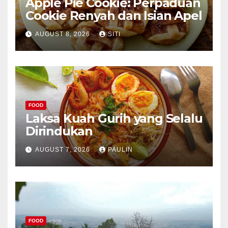
Apple Pie Cookie: Perpaduan
Cookie Renyah dan Isian Apel
AUGUST 8, 2026
SITI
FOOD
Laksa Kuah Gurih yang Selalu
Dirindukan
AUGUST 7, 2026
PAULIN
FOOD